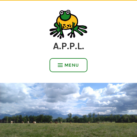
Accéder
au
contenu
A.P.P.L.
MENU