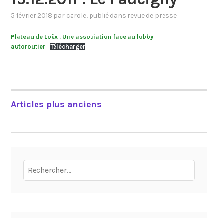
5 février 2018
par
carole
, publié dans
revue de presse
Plateau de Loëx : Une association face au lobby
autoroutier
Télécharger
Articles plus anciens
NAVIGATION
DES
ARTICLES
Rechercher :