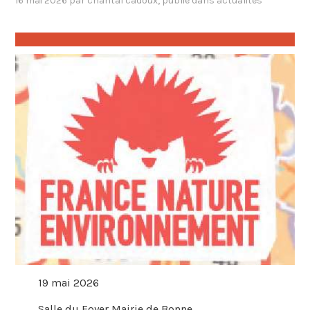
16 mai 2026
par
chantal cadoux
, publié dans
actualités
19 mai 2026
Salle du Foyer Mairie de Bonne