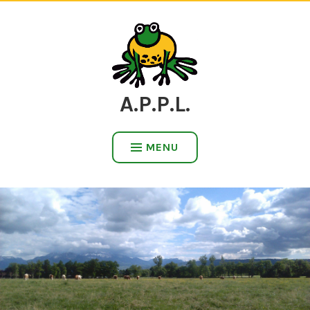
Accéder
au
contenu
A.P.P.L.
MENU