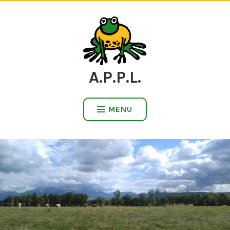
Accéder
au
contenu
A.P.P.L.
MENU